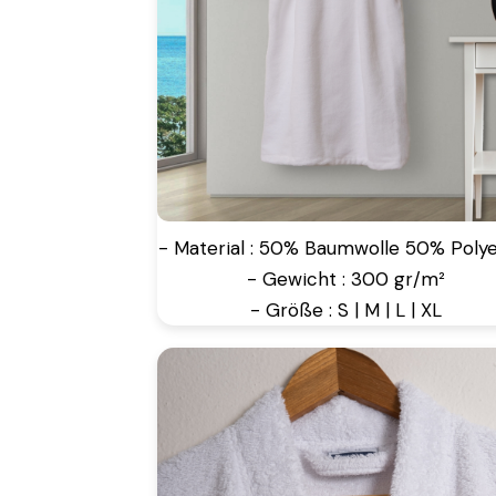
- Material : 50% Baumwolle 50% Polye
- Gewicht : 300 gr/m²
- Größe : S | M | L | XL