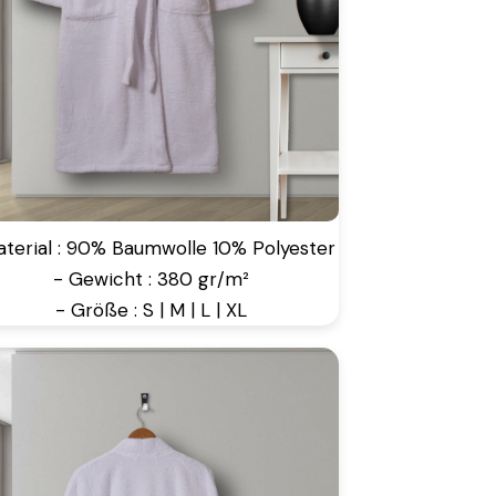
aterial : 90% Baumwolle 10% Polyester
- Gewicht : 380 gr/m²
- Größe : S | M | L | XL