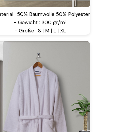
aterial : 50% Baumwolle 50% Polyester
- Gewicht : 300 gr/m²
- Größe : S | M | L | XL