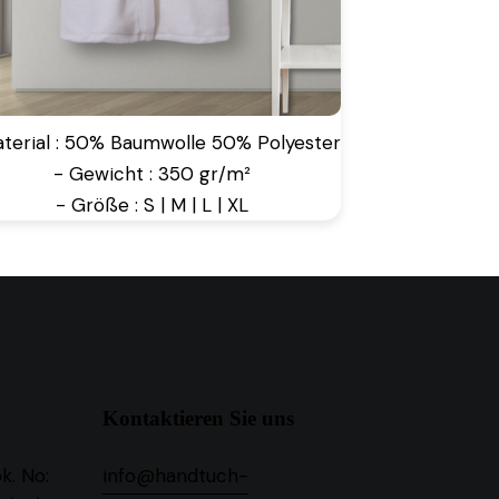
aterial : 50% Baumwolle 50% Polyester
- Gewicht : 350 gr/m²
- Größe : S | M | L | XL
Kontaktieren Sie uns
k. No:
info@handtuch-