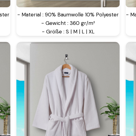
ster
- Material : 90% Baumwolle 10% Polyester
- M
- Gewicht : 360 gr/m²
- Größe : S | M | L | XL