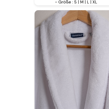
- Größe : S | M | L | XL