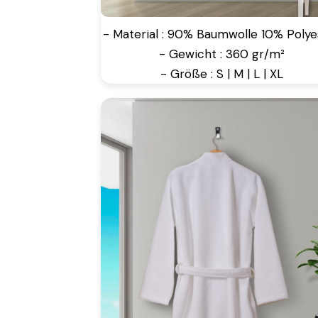
- Material : 90% Baumwolle 10% Polye
- Gewicht : 360 gr/m²
- Größe : S | M | L | XL