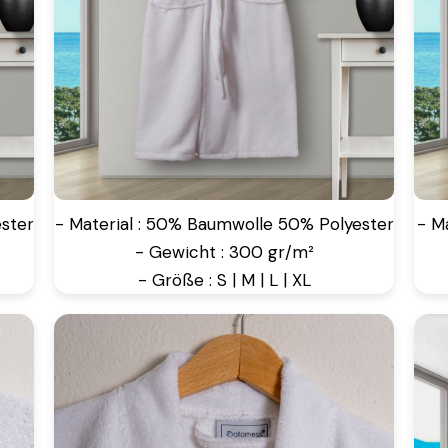
ster
- Material : 50% Baumwolle 50% Polyester
- M
- Gewicht : 300 gr/m²
- Größe : S | M | L | XL