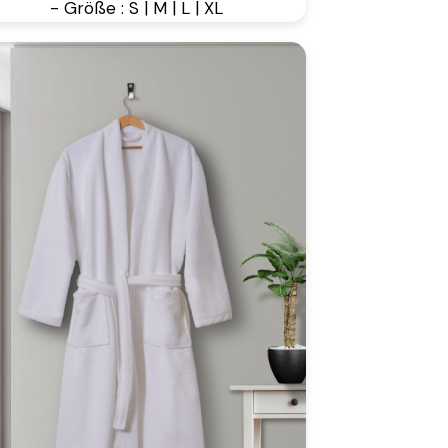
- Größe : S | M | L | XL