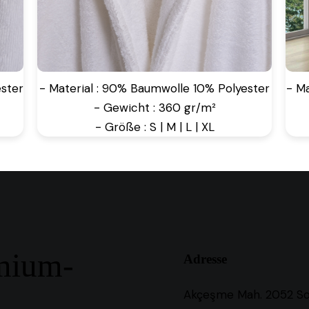
ster
- Material : 90% Baumwolle 10% Polyester
- M
- Gewicht : 360 gr/m²
- Größe : S | M | L | XL
emium-
Adresse
e
Akçeşme Mah. 2052 So