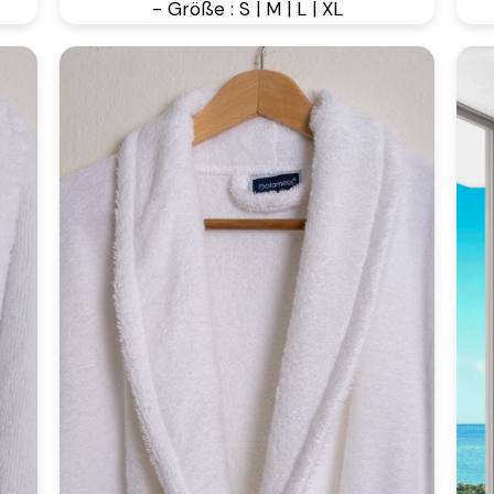
- Größe : S | M | L | XL