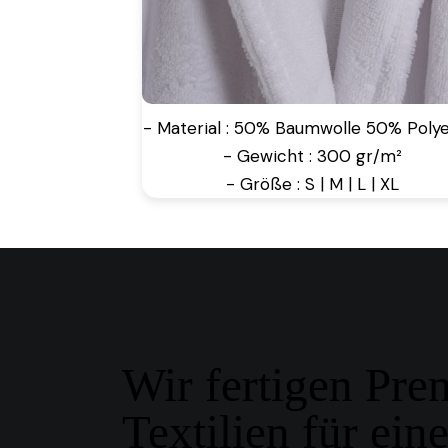
- Material : 50% Baumwolle 50% Polye
- Gewicht : 300 gr/m²
- Größe : S | M | L | XL
Wir fertigen Pr
Textilien für ein